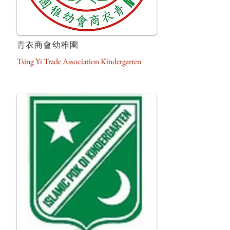
青衣商會幼稚園
Tsing Yi Trade Association Kindergarten