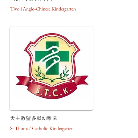
Tivoli Anglo-Chinese Kindergarten
天主教聖多默幼稚園
St Thomas' Catholic Kindergarten