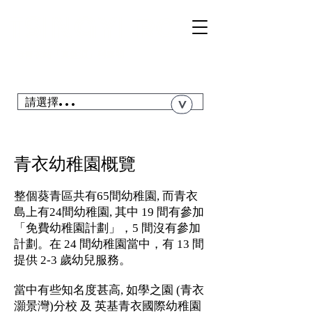
TSI
NGYI
RC
@青衣站「真盤源」利嘉閣
搜尋青衣私人屋苑、居屋、公屋....
請選擇...
>
青衣幼稚園概覽
整個葵青區共有65間幼稚園, 而青衣
島上有24間幼稚園, 其中 19 間有參加
「免費幼稚園計劃」，5 間沒有參加
計劃。在 24 間幼稚園當中，有 13 間
提供 2-3 歲幼兒服務。
當中有些知名度甚高, 如學之園 (青衣
灝景灣)分校 及 英基青衣國際幼稚園