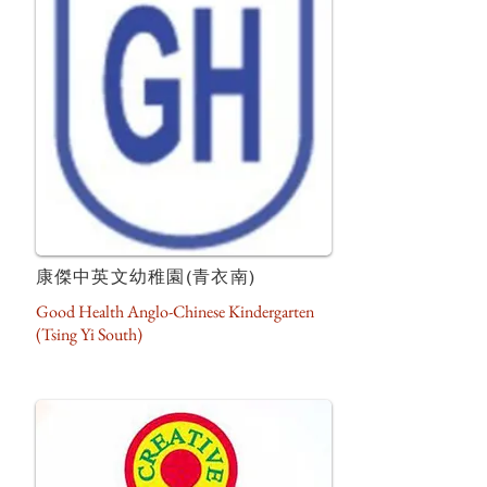
康傑中英文幼稚園(青衣南)
Good Health Anglo-Chinese Kindergarten
(Tsing Yi South)