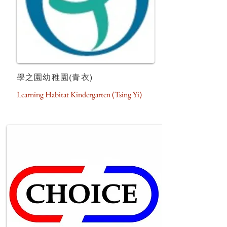
學之園幼稚園(青衣)
Learning Habitat Kindergarten (Tsing Yi)