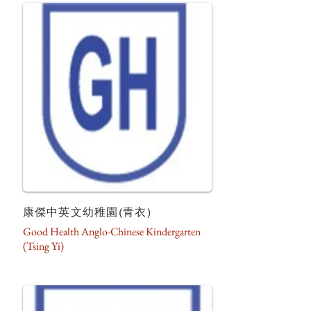
康傑中英文幼稚園(青衣)
Good Health Anglo-Chinese Kindergarten
(Tsing Yi)