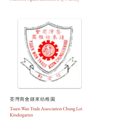
荃灣商會鍾來幼稚園
Tsuen Wan Trade Association Chung Loi
Kindergarten