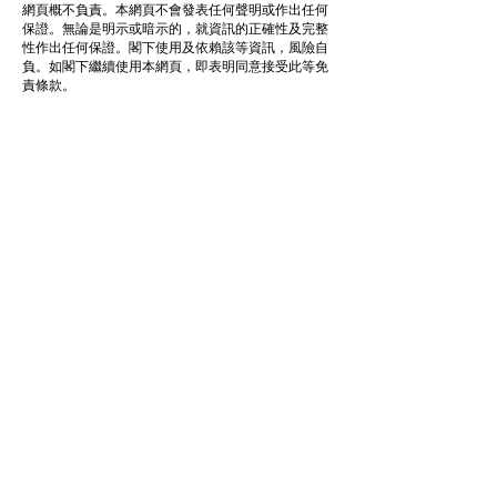
網頁概不負責。本網頁不會發表任何聲明或作出任何
保證。無論是明示或暗示的，就資訊的正確性及完整
性作出任何保證。閣下使用及依賴該等資訊，風險自
負。如閣下繼續使用本網頁，即表明同意接受此等免
責條款。