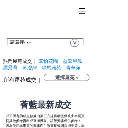
TSI
NGYI
RC
@青衣站「真盤源」利嘉閣
搜尋青衣私人屋苑、居屋、公屋....
請選擇...
>
熱門屋苑成交 |
翠怡花園
盈翠半島
灝景灣
藍澄灣
綠悠雅苑
青華苑
選擇屋苑 v
​所有屋苑成交 |
薈藍最新成交
以下所有的成交數據由第三方提供者提供或由本網頁
從其他參考資料或來源獲取。該等資訊僅供參考！
因為使用本網頁的資訊而引致直接或間接損失等，本