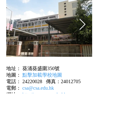
地址： 葵涌葵盛圍350號
地圖：
點擊加載學校地圖
電話：
24220028
傳真：24012705
電郵：
csa@csa.edu.hk
網址：
http://www.csa.edu.hk
返回列表