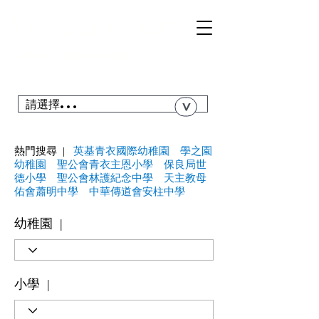
TSI
NGYI
RC
@青衣站「真盤源」利嘉閣
搜尋青衣私人屋苑、居屋、公屋....
請選擇...
>
熱門搜尋 |
英基青衣國際幼稚園
學之園
幼稚園
聖公會青衣主恩小學
保良局世
德小學
聖公會林護紀念中學
天主教母
佑會蕭明中學
中華傳道會安柱中學
幼稚園 |
小學 |