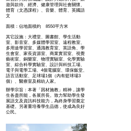
遊與款待、經濟、健康管理與社會關懷、
體育（文憑課程）、音樂、體育、英國語
文
面積：佔地面積約 8550平方米
其它設施：大禮堂、圖書館、學生活動
室、影音室、多媒體學習室、遠程教室、
多用途學習室、通識教育室、英語角、學
生會室、家長資源室、商業實習室、視覺
藝術室、銅樂室、物理實驗室、化學實驗
室、綜合科學實驗室、設計與科技工場、
電子與電學工場、4個電腦室、環保飯堂、
語言活動室、足球場1個（內有籃球場3
個）、醫療室及棉紡人家。
辦學宗旨：本著「因材施教」精神，讓學
生各盡所能，各展所長。致力幫助學生發
展語文及資訊科技能力，為終身學習奠定
基礎。另著重培養學生品德，使成為良好
公民。