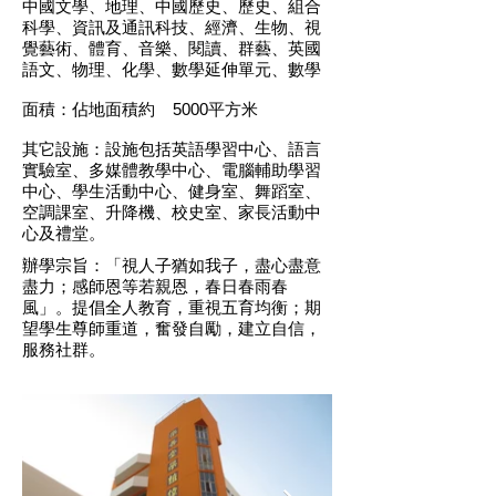
中國文學、地理、中國歷史、歷史、組合
科學、資訊及通訊科技、經濟、生物、視
覺藝術、體育、音樂、閱讀、群藝、英國
語文、物理、化學、數學延伸單元、數學
面積：佔地面積約 5000平方米
其它設施：設施包括英語學習中心、語言
實驗室、多媒體教學中心、電腦輔助學習
中心、學生活動中心、健身室、舞蹈室、
空調課室、升降機、校史室、家長活動中
心及禮堂。
辦學宗旨：「視人子猶如我子，盡心盡意
盡力；感師恩等若親恩，春日春雨春
風」。提倡全人教育，重視五育均衡；期
望學生尊師重道，奮發自勵，建立自信，
服務社群。