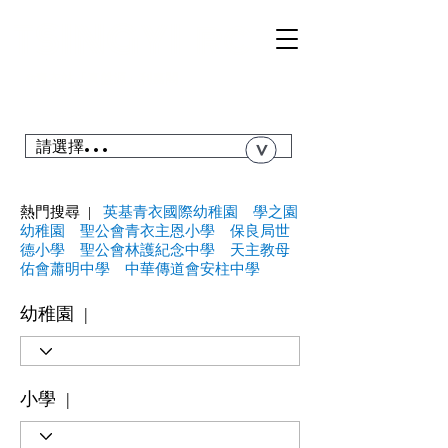
TSI
NGYI
RC
@青衣站「真盤源」利嘉閣
搜尋青衣私人屋苑、居屋、公屋....
請選擇...
>
熱門搜尋 |
英基青衣國際幼稚園
學之園
幼稚園
聖公會青衣主恩小學
保良局世
德小學
聖公會林護紀念中學
天主教母
佑會蕭明中學
中華傳道會安柱中學
幼稚園 |
小學 |