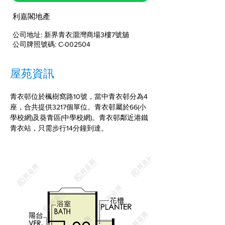
利嘉閣地產
公司地址: 新界青衣灝灣商場3樓7號舖
公司牌照號碼: C-002504
屋苑資訊
青衣邨位於楓樹窩路10號，當中青衣邨分為4
座，合共提供3217個單位。青衣邨屬於66(小
學校網)及葵青區(中學校網)。青衣邨鄰近港鐵
青衣站，只需步行14分鐘到達。