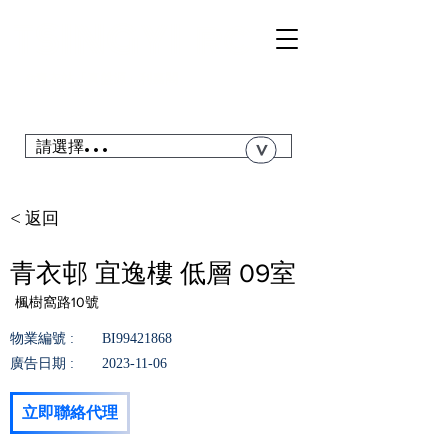
TSI
NGYI
RC
@青衣站「真盤源」利嘉閣
搜尋青衣私人屋苑、居屋、公屋....
請選擇...
>
< 返回
青衣邨 宜逸樓 低層 09室
楓樹窩路10號
物業編號 :
BI99421868
廣告日期 :
2023-11-06
立即聯絡代理