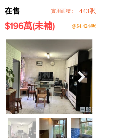
在售
443呎
​實用面積 :
$196萬(未補)
@$4,424/呎