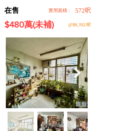
在售
572呎
​實用面積 :
$480萬(未補)
@$8,392/呎