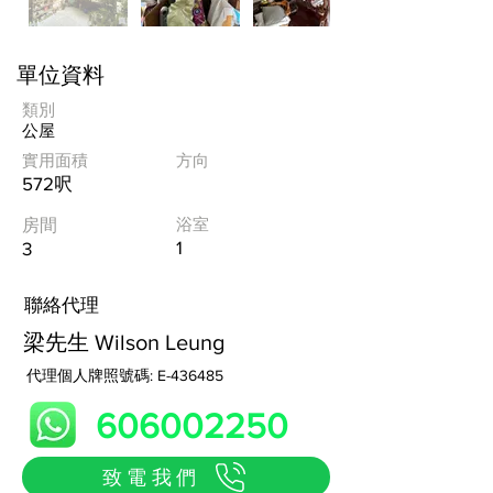
單位資料
類別
公屋
實用面積
方向
572呎
浴室
房間
1
3
​聯絡代理
梁先生 Wilson Leung
代理個人牌照號碼: E-436485
606002250
致電我們