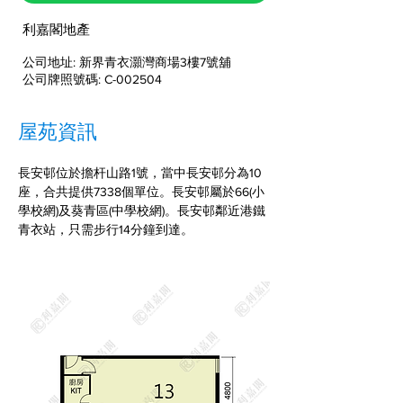
利嘉閣地產
公司地址: 新界青衣灝灣商場3樓7號舖
公司牌照號碼: C-002504
屋苑資訊
長安邨位於擔杆山路1號，當中長安邨分為10
座，合共提供7338個單位。長安邨屬於66(小
學校網)及葵青區(中學校網)。長安邨鄰近港鐵
青衣站，只需步行14分鐘到達。