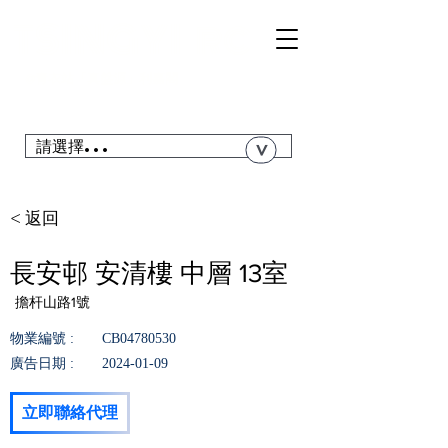
TSI
NGYI
RC
@青衣站「真盤源」利嘉閣
搜尋青衣私人屋苑、居屋、公屋....
請選擇...
>
< 返回
長安邨 安清樓 中層 13室
擔杆山路1號
物業編號 :
CB04780530
廣告日期 :
2024-01-09
立即聯絡代理