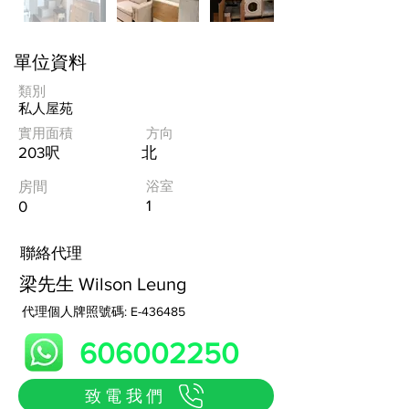
單位資料
類別
私人屋苑
實用面積
方向
203呎
北
浴室
房間
1
0
​聯絡代理
梁先生 Wilson Leung
代理個人牌照號碼: E-436485
606002250
致電我們