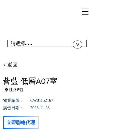
TSI
NGYI
RC
@青衣站「真盤源」利嘉閣
搜尋青衣私人屋苑、居屋、公屋....
請選擇...
>
< 返回
薈藍 低層A07室
寮肚路8號
物業編號 :
CW01152167
廣告日期 :
2023-11-28
立即聯絡代理