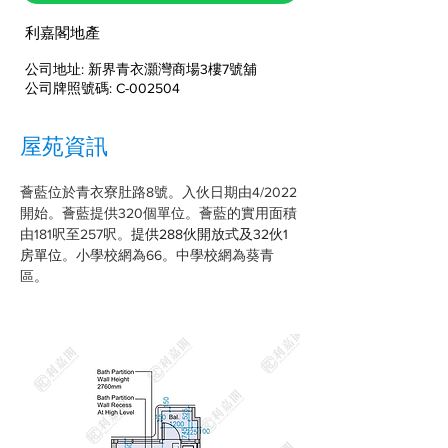
利嘉閣地產
公司地址: 新界青衣灝灣商場3樓7號舖
公司牌照號碼: C-002504
屋苑資訊
薈藍位於青衣寮肚路8號。入伙日期由4/2022
開始。薈藍提供320個單位。薈藍的實用面積
由181呎至257呎。
提供288伙開放式及32伙1
房單位
。小學校網為66。中學校網為葵青
區。