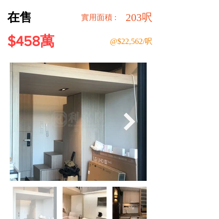
在售
203呎
​實用面積 :
$458萬
@$22,562/呎