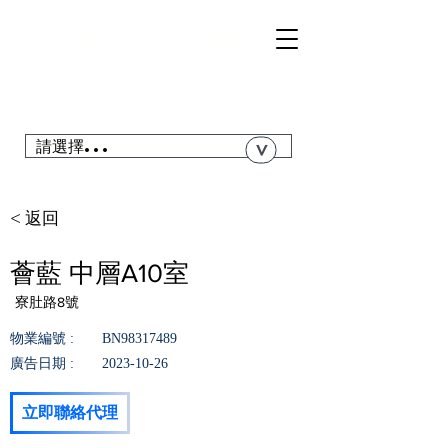
TSI
NGYI
RC
@青衣站「真盤源」利嘉閣
搜尋青衣私人屋苑、居屋、公屋....
請選擇...
>
< 返回
薈藍 中層A10室
寮肚路8號
物業編號 :
BN98317489
廣告日期 :
2023-10-26
立即聯絡代理