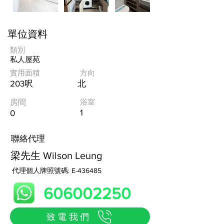
單位資料
類別
私人屋苑
實用面積
方向
203呎
北
浴室
房間
1
0
​聯絡代理
梁先生 Wilson Leung
代理個人牌照號碼: E-436485
606002250
致電我們