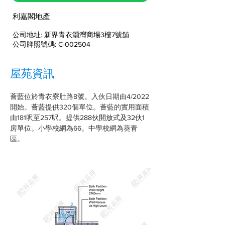
利嘉閣地產
公司地址: 新界青衣灝灣商場3樓7號舖
公司牌照號碼: C-002504
屋苑資訊
薈藍位於青衣寮肚路8號。入伙日期由4/2022
開始。薈藍提供320個單位。薈藍的實用面積
由181呎至257呎。
提供288伙開放式及32伙1
房單位
。小學校網為66。中學校網為葵青
區。