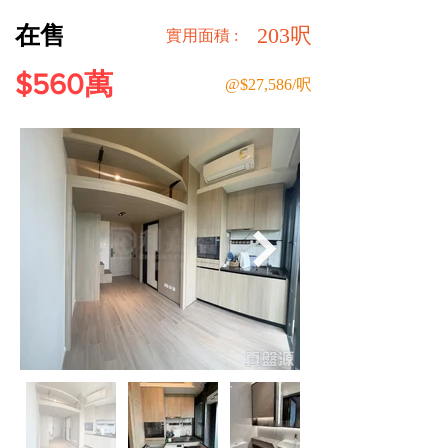
在售
203呎
​實用面積 :
$560萬
@$27,586/呎