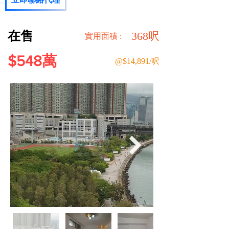
在售
368呎
​實用面積 :
$548萬
@$14,891/呎