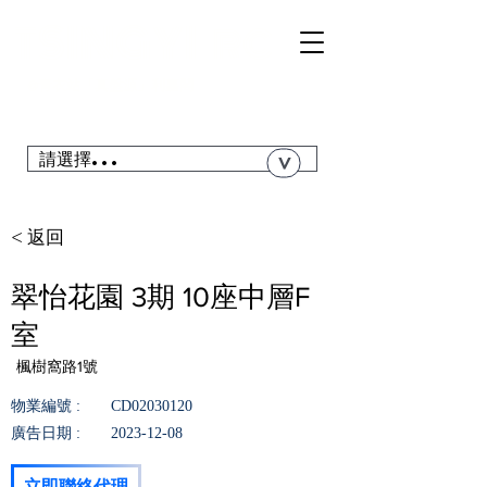
TSI
NGYI
RC
@青衣站「真盤源」利嘉閣
搜尋青衣私人屋苑、居屋、公屋....
請選擇...
>
< 返回
翠怡花園 3期 10座中層F
室
楓樹窩路1號
物業編號 :
CD02030120
廣告日期 :
2023-12-08
立即聯絡代理