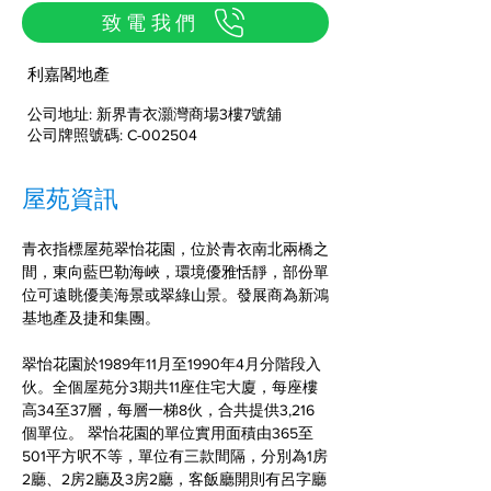
致電我們
利嘉閣地產
公司地址: 新界青衣灝灣商場3樓7號舖
公司牌照號碼: C-002504
屋苑資訊
青衣指標屋苑翠怡花園，位於青衣南北兩橋之
間，東向藍巴勒海峽，環境優雅恬靜，部份單
位可遠眺優美海景或翠綠山景。發展商為新鴻
基地產及捷和集團。
翠怡花園於1989年11月至1990年4月分階段入
伙。全個屋苑分3期共11座住宅大廈，每座樓
高34至37層，每層一梯8伙，合共提供3,216
個單位。 翠怡花園的單位實用面積由365至
501平方呎不等，單位有三款間隔，分別為1房
2廳、2房2廳及3房2廳，客飯廳開則有呂字廳