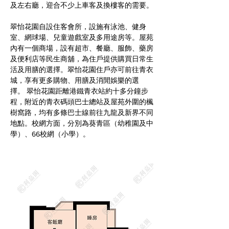
及左右廳，迎合不少上車客及換樓客的需要。
翠怡花園自設住客會所，設施有泳池、健身
室、網球場、兒童遊戲室及多用途房等。屋苑
內有一個商場，設有超市、餐廳、服飾、藥房
及便利店等民生商舖，為住戶提供購買日常生
活及用膳的選擇。翠怡花園住戶亦可前往青衣
城，享有更多購物、用膳及消閒娛樂的選
擇。 翠怡花園距離港鐵青衣站約十多分鐘步
程，附近的青衣碼頭巴士總站及屋苑外圍的楓
樹窩路，均有多條巴士線前往九龍及新界不同
地點。校網方面，分別為葵青區（幼稚園及中
學）、66校網（小學）。