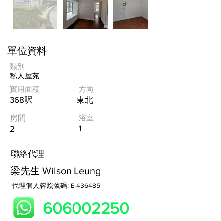
單位資料
類別
私人屋苑
實用面積
方向
368呎
東北
浴室
房間
1
2
​聯絡代理
梁先生 Wilson Leung
代理個人牌照號碼: E-436485
606002250