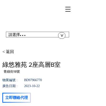
TSI
NGYI
RC
@青衣站「真盤源」利嘉閣
搜尋青衣私人屋苑、居屋、公屋....
請選擇...
>
< 返回
綠悠雅苑 2座高層B室
青綠街18號
物業編號 :
BD97966770
廣告日期 :
2023-10-22
立即聯絡代理