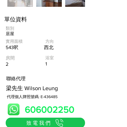
圖
庫
單位資料
外
類別
居屋
實用面積
方向
543呎
西北
浴室
房間
1
2
​聯絡代理
梁先生 Wilson Leung
代理個人牌照號碼: E-436485
606002250
致電我們