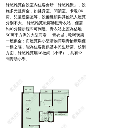
綠悠雅苑自設室內住客會所「綠悠雅聚」，設
施多元且齊全，如健身室、閱讀室、卡啦OK
房、兒童遊樂區等，設備種類與其他私人屋苑
分別不大。 綠悠雅苑毗鄰港鐵青衣站，僅需
約10分鐘步程即可到達。青衣站上蓋為佔地
50萬平方呎的大型商場──青衣城，吃喝玩樂
一應俱全；而屋苑與小型購物商場青怡廣場僅
一橋之隔，能為住客提供基本民生所需。校網
方面，綠悠雅苑屬66校網（小學），共有12
間資助小學。 