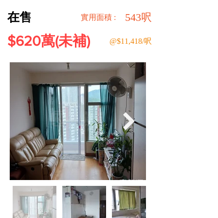
在售
543呎
​實用面積 :
$620萬(未補)
@$11,418/呎