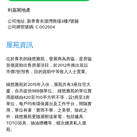
利嘉閣地產
公司地址: 新界青衣灝灣商場3樓7號舖
公司牌照號碼: C-002504
屋苑資訊
位於青衣的綠悠雅苑，發展商為房協，是房協
首個資助出售房屋項目，於2012年推出並以
市價7折預售，目的資助中等收入人士置業。
綠悠雅苑於2015年入伙，屋苑共有3座住宅大
廈，合共提供988個單位。 綠悠雅苑的單位實
用面積由420至700平方呎不等，設1房至3房
單位，每戶均有環保露台及工作平台，間隔實
用，單位有著「實而不華」之美譽。除此之
外，綠悠雅苑更隨屋附送家電，包括爐具、
TOTO浴具、抽油煙機等，檔次媲美私人屋
苑。