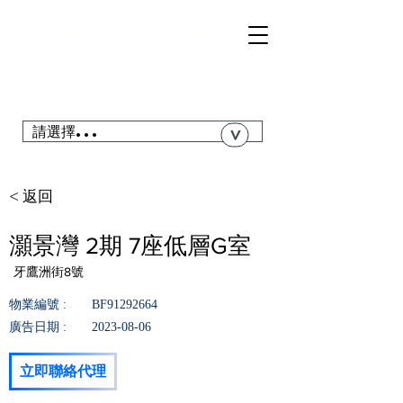
TSI
NGYI
RC
@青衣站「真盤源」利嘉閣
搜尋青衣私人屋苑、居屋、公屋....
請選擇...
>
< 返回
灝景灣 2期 7座低層G室
牙鷹洲街8號
物業編號 :
BF91292664
廣告日期 :
2023-08-06
立即聯絡代理