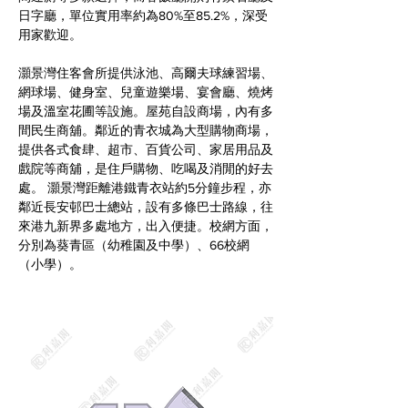
日字廳，單位實用率約為80%至85.2%，深受
用家歡迎。
灝景灣住客會所提供泳池、高爾夫球練習場、
網球場、健身室、兒童遊樂場、宴會廳、燒烤
場及溫室花圃等設施。屋苑自設商場，內有多
間民生商舖。鄰近的青衣城為大型購物商場，
提供各式食肆、超市、百貨公司、家居用品及
戲院等商舖，是住戶購物、吃喝及消閒的好去
處。 灝景灣距離港鐵青衣站約5分鐘步程，亦
鄰近長安邨巴士總站，設有多條巴士路線，往
來港九新界多處地方，出入便捷。校網方面，
分別為葵青區（幼稚園及中學）、66校網
（小學）。