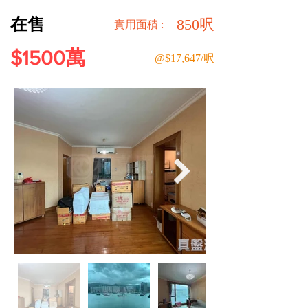
在售
850呎
​實用面積 :
$1500萬
@$17,647/呎