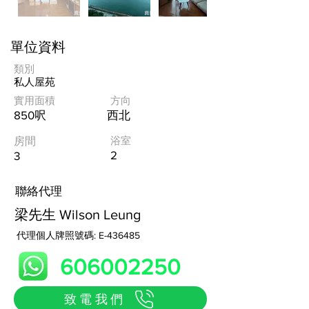
單位資料
類別
私人屋苑
實用面積
方向
850呎
西北
浴室
房間
2
3
​聯絡代理
梁先生 Wilson Leung
代理個人牌照號碼: E-436485
606002250
致電我們