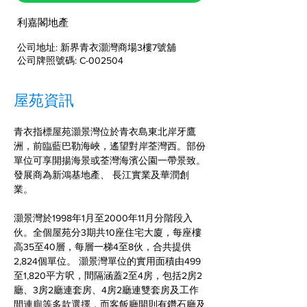
利嘉閣地產
公司地址: 新界青衣灝灣商場3樓7號舖
公司牌照號碼: C-002504
屋苑資訊
青衣指標屋苑灝景灣位於青衣島東北岸牙鷹
洲，前臨藍巴勒海峽，遙望對岸荃灣西。部份
單位可享開揚海景或荃灣海濱公園一帶景致。
發展商為新鴻基地產、 長江實業及華潤創
業。
灝景灣於1998年1月至2000年11月分階段入
伙。全個屋苑分3期共10座住宅大廈，每座樓
高35至40層，每層一梯4至8伙，合共提供
2,824個單位。 灝景灣單位的實用面積由499
至1,820平方呎，間隔涵蓋2至4房，包括2房2
廳、3房2廳連套房、4房2廳連雙套房及工作
間連廁等多款選擇，而客飯廳開則有鑽石廳及