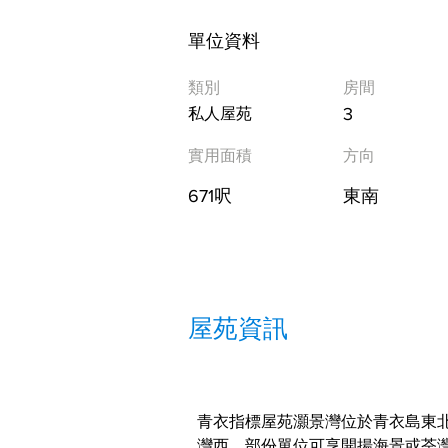
單位資料
類別
房間
3
私人屋苑
實用面積
方向
671呎
東南
屋苑資訊
青衣指標屋苑灝景灣位於青衣島東
灣西。部份單位可享開揚海景或荃