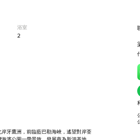
浴室
2
北岸牙鷹洲，前臨藍巴勒海峽，遙望對岸荃
灣海濱公園一帶景致。發展商為新鴻基地