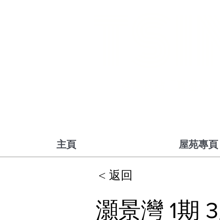
TSI
@青衣站「真盤源
主頁
屋苑專頁
< 返回
灝景灣 1期 