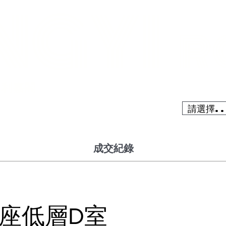
NGYI
R
」利嘉閣
搜尋青衣私
請選擇..
成交紀錄
3座低層D室