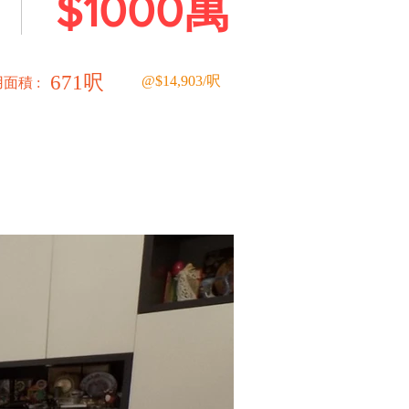
$1000萬
671呎
@$14,903/呎
用面積 :