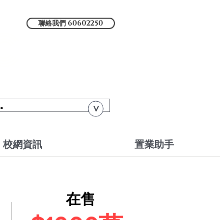
聯絡我們 60602250
C
人屋苑、居屋、公屋....
.
>
校網資訊
置業助手
在售