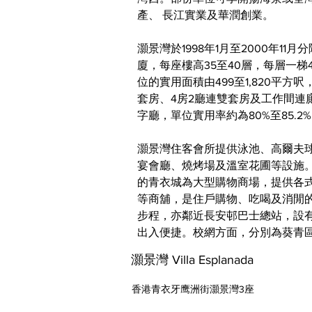
產、 長江實業及華潤創業。
灝景灣於1998年1月至2000年11
廈，每座樓高35至40層，每層一梯4
位的實用面積由499至1,820平方
套房、4房2廳連雙套房及工作間連
字廳，單位實用率約為80%至85.
灝景灣住客會所提供泳池、高爾夫
宴會廳、燒烤場及溫室花圃等設施
的青衣城為大型購物商場，提供各
等商舖，是住戶購物、吃喝及消閒的
步程，亦鄰近長安邨巴士總站，設
出入便捷。校網方面，分別為葵青區
灝景灣 Villa Esplanada
香港青衣牙鹰洲街灝景灣3座