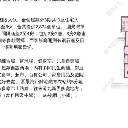
月分階段入伙。全個屋苑分3期共10座住宅大
至8伙，合共提供2,824個單位。 灝景灣單
呎，間隔涵蓋2至4房，包括2房2廳、3房2廳連
廁等多款選擇，而客飯廳開則有鑽石廳及日
2%，深受用家歡迎。
球練習場、網球場、健身室、兒童遊樂場、
。屋苑自設商場，內有多間民生商舖。鄰近
式食肆、超市、百貨公司、家居用品及戲院
好去處。 灝景灣距離港鐵青衣站約5分鐘
有多條巴士路線，往來港九新界多處地方，
（幼稚園及中學）、66校網（小學）。