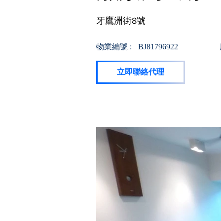
牙鷹洲街8號
物業編號 :
BJ81796922
立即聯絡代理