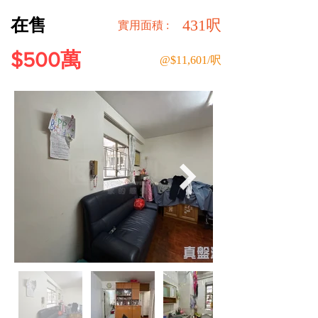
在售
431呎
​實用面積 :
$500萬
@$11,601/呎