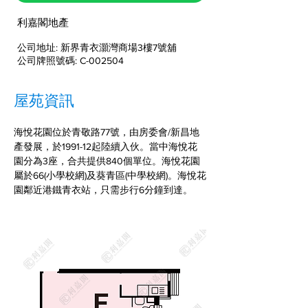
利嘉閣地產
公司地址: 新界青衣灝灣商場3樓7號舖
公司牌照號碼: C-002504
屋苑資訊
海悅花園位於青敬路77號，由房委會/新昌地
產發展，於1991-12起陸續入伙。當中海悅花
園分為3座，合共提供840個單位。海悅花園
屬於66(小學校網)及葵青區(中學校網)。海悅花
園鄰近港鐵青衣站，只需步行6分鐘到達。