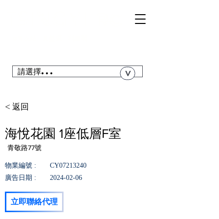
TSI
NGYI
RC
@青衣站「真盤源」利嘉閣
搜尋青衣私人屋苑、居屋、公屋....
請選擇...
>
< 返回
海悅花園 1座低層F室
青敬路77號
物業編號 :
CY07213240
廣告日期 :
2024-02-06
立即聯絡代理