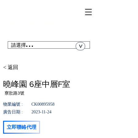
TSI
NGYI
RC
@青衣站「真盤源」利嘉閣
搜尋青衣私人屋苑、居屋、公屋....
請選擇...
>
< 返回
曉峰園 6座中層F室
寮肚路3號
物業編號 :
CK00895958
廣告日期 :
2023-11-24
立即聯絡代理