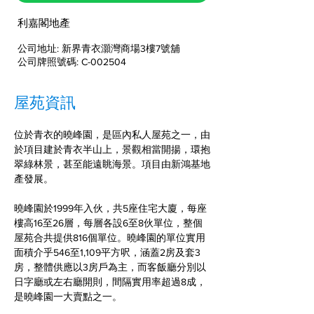
利嘉閣地產
公司地址: 新界青衣灝灣商場3樓7號舖
公司牌照號碼: C-002504
屋苑資訊
位於青衣的曉峰園，是區內私人屋苑之一，由
於項目建於青衣半山上，景觀相當開揚，環抱
翠綠林景，甚至能遠眺海景。項目由新鴻基地
產發展。
曉峰園於1999年入伙，共5座住宅大廈，每座
樓高16至26層，每層各設6至8伙單位，整個
屋苑合共提供816個單位。曉峰園的單位實用
面積介乎546至1,109平方呎，涵蓋2房及套3
房，整體供應以3房戶為主，而客飯廳分別以
日字廳或左右廳開則，間隔實用率超過8成，
是曉峰園一大賣點之一。