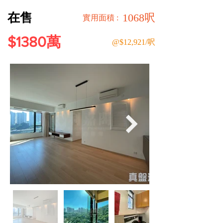
在售
1068呎
​實用面積 :
$1380萬
@$12,921/呎