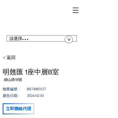
TSI
NGYI
RC
@青衣站「真盤源」利嘉閣
搜尋青衣私人屋苑、居屋、公屋....
請選擇...
>
< 返回
明翹匯 1座中層B室
細山路18號
物業編號 :
BS74983157
廣告日期 :
2024-02-01
立即聯絡代理