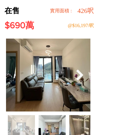
在售
426呎
​實用面積 :
$690萬
@$16,197/呎