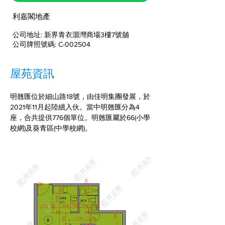
利嘉閣地產
公司地址: 新界青衣灝灣商場3樓7號舖
公司牌照號碼: C-002504
屋苑資訊
明翹匯位於細山路18號，由佳明集團發展，於
2021年11月起陸續入伙。當中明翹匯分為4
座，合共提供776個單位。明翹匯屬於66(小學
校網)及葵青區(中學校網)。