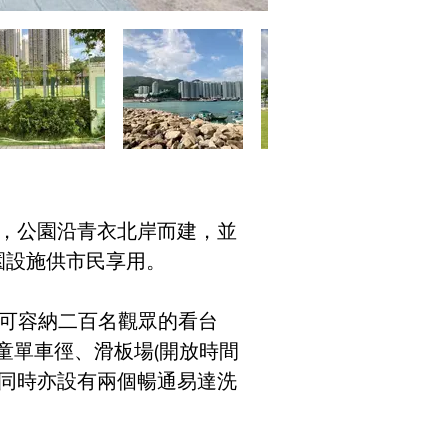
邨，公園沿青衣北岸而建，並
公園設施供市民享用。
可容納二百名觀眾的看台
童單車徑、滑板場(開放時間
，同時亦設有兩個暢通易達洗