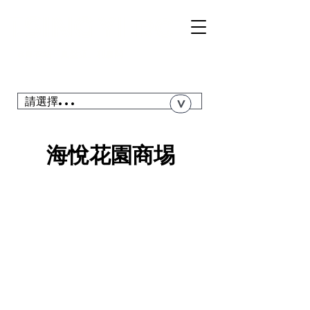
TSI
NGYI
RC
@青衣站「真盤源」利嘉閣
搜尋青衣私人屋苑、居屋、公屋....
請選擇...
>
海悅花園商埸