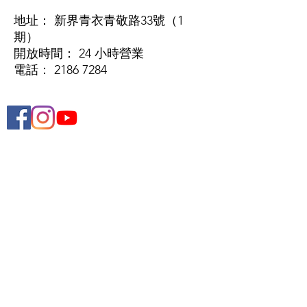
地址
： 新界青衣青敬路33號（1
期）
開放時間
： 24 小時營業
電話
：
2186 7284
屋苑專頁
成交紀錄
校網資訊
買賣流程
按揭須知
法律疑問