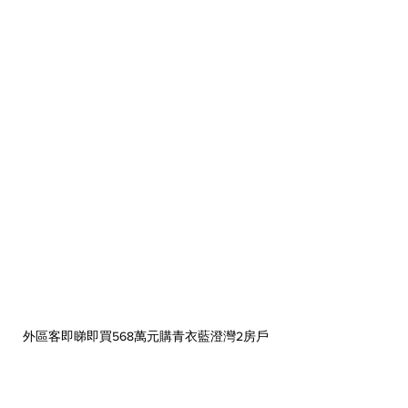
外區客即睇即買568萬元購青衣藍澄灣2房戶