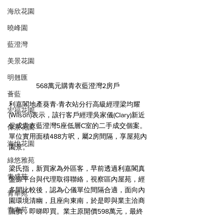
海欣花園
曉峰園
藍澄灣
美景花園
明翹匯
568萬元購青衣藍澄灣2房戶
薈藍
利嘉閣地產葵青-青衣站分行高級經理梁均耀
宏福花園
(Wilson)表示，該行客戶經理吳家儀(Clary)新近
促成青衣藍澄灣5座低層C室的二手成交個案。
偉景花園
單位實用面積488方呎，屬2房間隔，享屋苑內
海悅花園
園景。
綠悠雅苑
梁氏指，新買家為外區客，早前透過利嘉閣真
青盛苑
盤源平台與代理取得聯絡，視察區內屋苑，經
多間比較後，認為心儀單位間隔合適，面向內
青華苑
園環境清幽，且座向東南，於是即與業主洽商
青泰苑
議價，即睇即買。業主原開價598萬元，最終