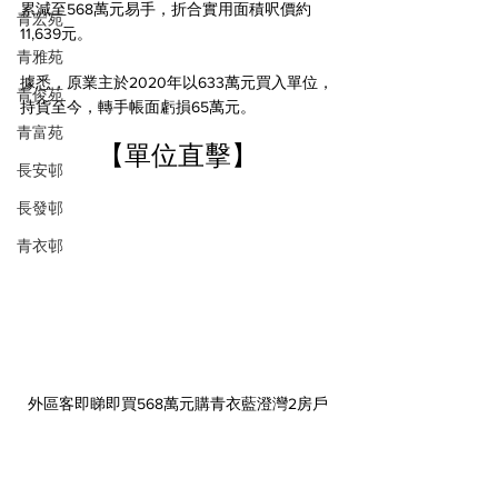
累減至568萬元易手，折合實用面積呎價約
青宏苑
11,639元。
青雅苑
據悉，原業主於2020年以633萬元買入單位，
青俊苑
持貨至今，轉手帳面虧損65萬元。
青富苑
【單位直擊】
長安邨
長發邨
青衣邨
外區客即睇即買568萬元購青衣藍澄灣2房戶