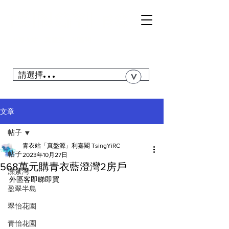
TSI
NGYI
RC
@青衣站「真盤源」利嘉閣
搜尋青衣私人屋苑、居屋、公屋....
請選擇...
>
文章
帖子
青衣站「真盤源」利嘉閣 TsingYiRC
帖子
2023年10月27日
568萬元購青衣藍澄灣2房戶
灝景灣
外區客即睇即買 
盈翠半島
翠怡花園
青怡花園