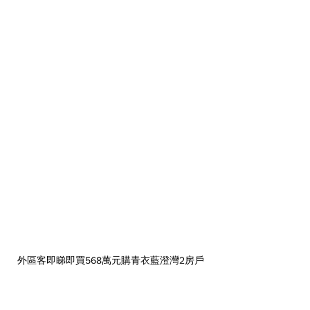
外區客即睇即買568萬元購青衣藍澄灣2房戶